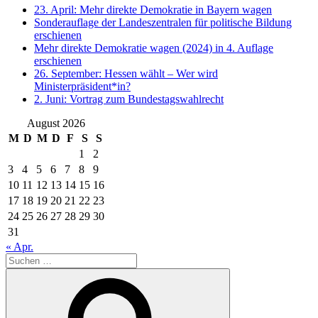
23. April: Mehr direkte Demokratie in Bayern wagen
Sonderauflage der Landeszentralen für politische Bildung
erschienen
Mehr direkte Demokratie wagen (2024) in 4. Auflage
erschienen
26. September: Hessen wählt – Wer wird
Ministerpräsident*in?
2. Juni: Vortrag zum Bundestagswahlrecht
August 2026
M
D
M
D
F
S
S
1
2
3
4
5
6
7
8
9
10
11
12
13
14
15
16
17
18
19
20
21
22
23
24
25
26
27
28
29
30
31
« Apr.
Suche
nach:
Suchen