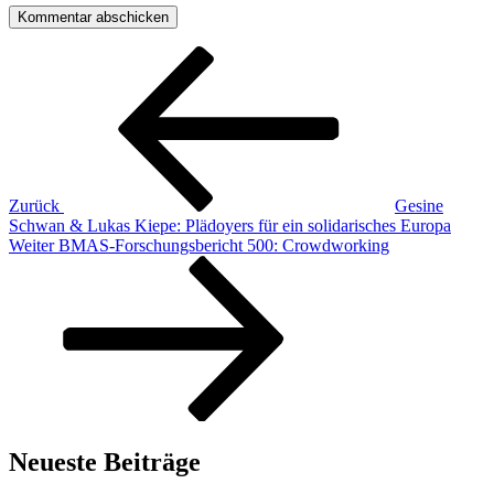
Beitragsnavigation
Vorheriger
Beitrag
Zurück
Gesine
Schwan & Lukas Kiepe: Plädoyers für ein solidarisches Europa
Nächster
Weiter
BMAS-Forschungsbericht 500: Crowdworking
Beitrag
Neueste Beiträge