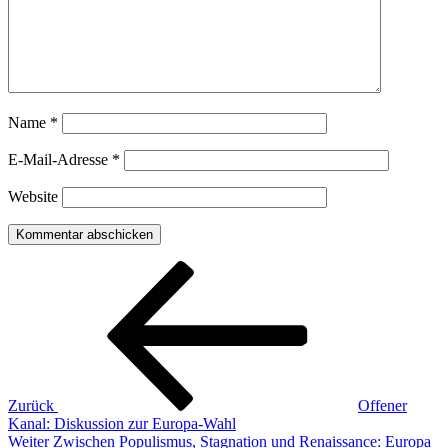
Name
*
E-Mail-Adresse
*
Website
Beitragsnavigation
Vorheriger
Beitrag
Zurück
Offener
Kanal: Diskussion zur Europa-Wahl
Nächster
Weiter
Zwischen Populismus, Stagnation und Renaissance: Europa