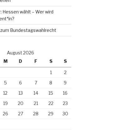
ienen
: Hessen wählt – Wer wird
ent*in?
ag zum Bundestagswahlrecht
August 2026
M
D
F
S
S
1
2
5
6
7
8
9
12
13
14
15
16
19
20
21
22
23
26
27
28
29
30