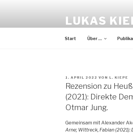
Zum
Inhalt
LUKAS KIE
springen
Politik & Wissenschaft
Start
Über …
Publik
VERÖFFENTLICHT
1. APRIL 2022
VON
L. KIEPE
AM
Rezension zu Heußn
(2021): Direkte Dem
Otmar Jung.
Gemeinsam mit Alexander Ake
Arne; Wittreck, Fabian (2021): 