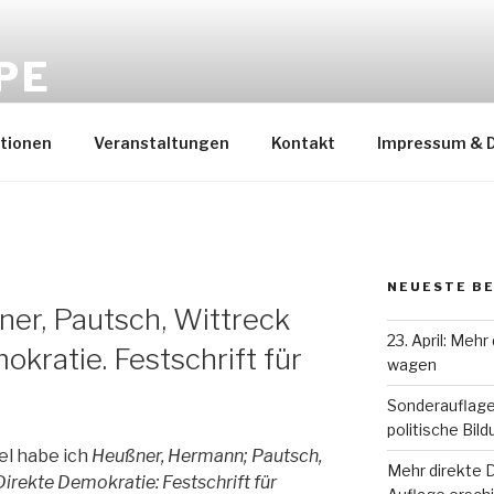
PE
ationen
Veranstaltungen
Kontakt
Impressum & 
NEUESTE B
er, Pautsch, Wittreck
23. April: Meh
okratie. Festschrift für
wagen
Sonderauflage
politische Bil
l habe ich
Heußner, Hermann; Pautsch,
Mehr direkte 
Direkte Demokratie: Festschrift für