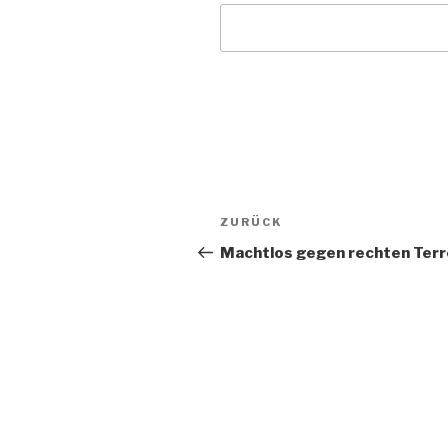
Beitragsnavigation
Vorheriger
ZURÜCK
Beitrag
Machtlos gegen rechten Terr