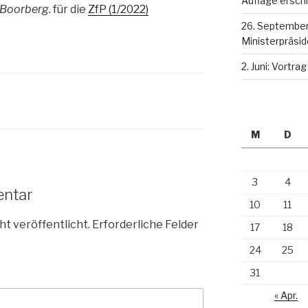
Auflage ersch
 Boorberg.
für die
ZfP (1/2022)
26. September
Ministerpräsid
2. Juni: Vortr
M
D
3
4
entar
10
11
ht veröffentlicht.
Erforderliche Felder
17
18
24
25
31
« Apr.